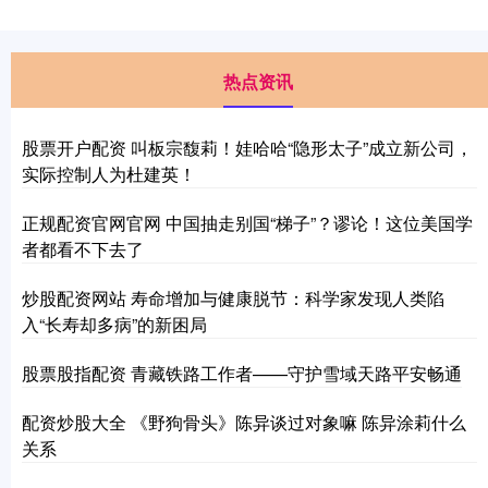
热点资讯
股票开户配资 叫板宗馥莉！娃哈哈“隐形太子”成立新公司，
实际控制人为杜建英！
正规配资官网官网 中国抽走别国“梯子”？谬论！这位美国学
者都看不下去了
炒股配资网站 寿命增加与健康脱节：科学家发现人类陷
入“长寿却多病”的新困局
股票股指配资 青藏铁路工作者——守护雪域天路平安畅通
配资炒股大全 《野狗骨头》陈异谈过对象嘛 陈异涂莉什么
关系