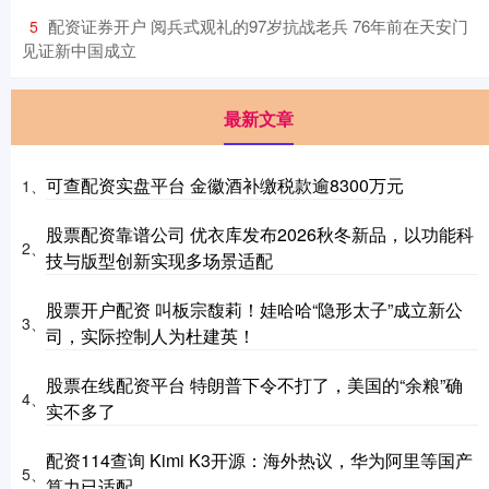
​配资证券开户 阅兵式观礼的97岁抗战老兵 76年前在天安门
5
见证新中国成立
最新文章
可查配资实盘平台 金徽酒补缴税款逾8300万元
1、
股票配资靠谱公司 优衣库发布2026秋冬新品，以功能科
2、
技与版型创新实现多场景适配
股票开户配资 叫板宗馥莉！娃哈哈“隐形太子”成立新公
3、
司，实际控制人为杜建英！
股票在线配资平台 特朗普下令不打了，美国的“余粮”确
4、
实不多了
配资114查询 Kimi K3开源：海外热议，华为阿里等国产
5、
算力已适配