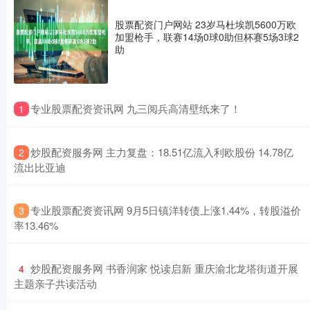
股票配资门户网站 23岁马杜埃凯5600万欧
加盟枪手，联赛14场0球0助但杯赛5场3球2
助
​专业股票配资资讯网 九三阅兵高清壁纸来了！
1
​炒股配资服务网 主力复盘：18.51亿流入利欧股份 14.78亿
2
流出比亚迪
​专业股票配资资讯网 9月5日镇洋转债上涨1.44%，转股溢价
3
率13.46%
​炒股配资服务网 书香润家 悦读启新 重庆渝北龙塔街道开展
4
主题亲子共读活动