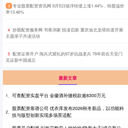
​专业股票配资资讯网 9月5日镇洋转债上涨1.44%，转股溢价
3
率13.46%
​炒股配资服务网 书香润家 悦读启新 重庆渝北龙塔街道开展
4
主题亲子共读活动
​配资证券开户 阅兵式观礼的97岁抗战老兵 76年前在天安门
5
见证新中国成立
最新文章
可查配资实盘平台 金徽酒补缴税款逾8300万元
1、
股票配资靠谱公司 优衣库发布2026秋冬新品，以功能科
2、
技与版型创新实现多场景适配
股票开户配资 叫板宗馥莉！娃哈哈“隐形太子”成立新公