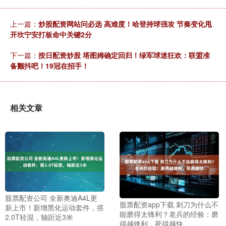
上一篇：
炒股配资网站问必选 高难度！哈登持球强攻 节奏变化甩
开坎宁安打板命中关键2分
下一篇：
按日配资炒股 塔图姆确定回归！绿军球迷狂欢：联盟准
备颤抖吧！19冠在招手！
相关文章
股票配资公司 全新奥迪A4L更
股票配资app下载 刺刀为什么不
新上市！新增黑化运动套件，搭
能磨得太锋利？老兵的经验：磨
2.0T轻混，轴距近3米
得越锋利，死得越快