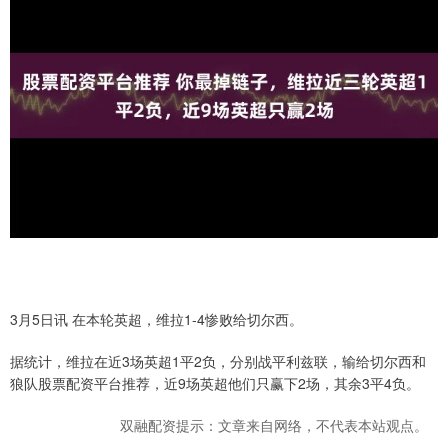
3月5日讯 在本轮英超，维拉1-4惨败给切尔西。
据统计，维拉在近3场英超1平2负，分别战平利兹联，输给切尔西和
狼队股票配资平台推荐，近9场英超他们只赢下2场，其余3平4负。
双融配资提示：文章来自网络，不代表本站观点。