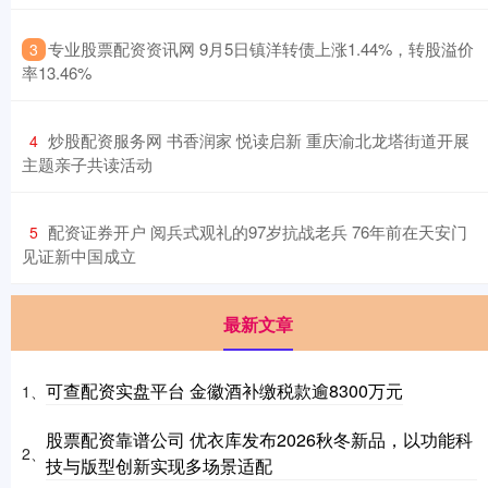
​专业股票配资资讯网 9月5日镇洋转债上涨1.44%，转股溢价
3
率13.46%
​炒股配资服务网 书香润家 悦读启新 重庆渝北龙塔街道开展
4
主题亲子共读活动
​配资证券开户 阅兵式观礼的97岁抗战老兵 76年前在天安门
5
见证新中国成立
最新文章
可查配资实盘平台 金徽酒补缴税款逾8300万元
1、
股票配资靠谱公司 优衣库发布2026秋冬新品，以功能科
2、
技与版型创新实现多场景适配